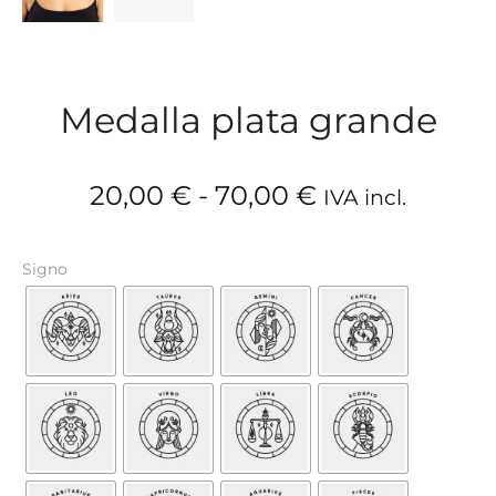
Medalla plata grande
Rango
20,00
€
-
70,00
€
IVA incl.
de
Signo
precios:
desde
20,00 €
hasta