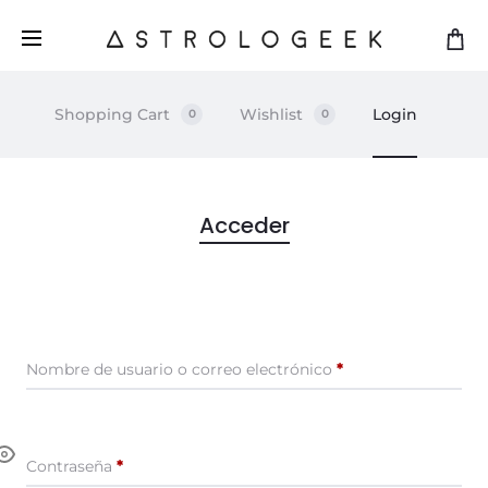
Shopping Cart
Wishlist
Login
0
0
Acceder
M
y
a
Obligatorio
Nombre de usuario o correo electrónico
*
c
c
Obligatorio
Contraseña
*