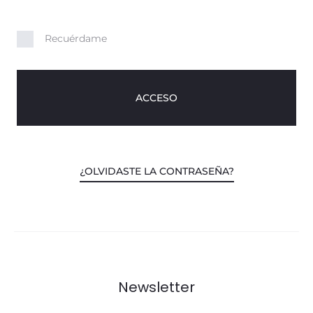
o
u
Recuérdame
n
t
ACCESO
¿OLVIDASTE LA CONTRASEÑA?
Newsletter